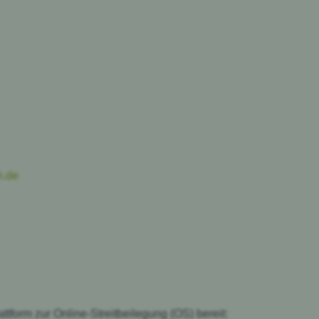
h.de
ttform zur Online-Streitbeilegung (OS) bereit: