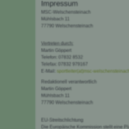
Impressum
MSC-Welschensteinach
Mühlsbach 11
77790 Welschensteinach
Vertreten durch:
Martin Göppert
Telefon: 07832 8532
Telefax: 07832 979167
E-Mail:
sportleiter(at)msc-welschensteinac
Redaktionell verantwortlich
Martin Göppert
Mühlsbach 11
77790 Welschensteinach
EU-Streitschlichtung
Die Europäische Kommission stellt eine Pla