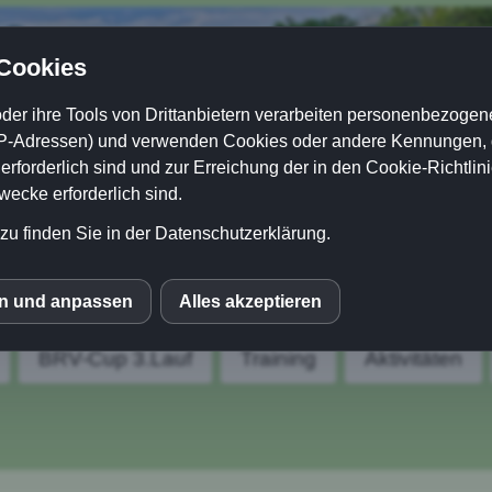
 Cookies
der ihre Tools von Drittanbietern verarbeiten personenbezogene
P-Adressen) und verwenden Cookies oder andere Kennungen, di
rforderlich sind und zur Erreichung der in den Cookie-Richtlin
cke erforderlich sind.
zu finden Sie in der Datenschutzerklärung.
en und anpassen
Alles akzeptieren
S
BRV-Cup 3.Lauf
Training
Aktivitäten
le Fonts