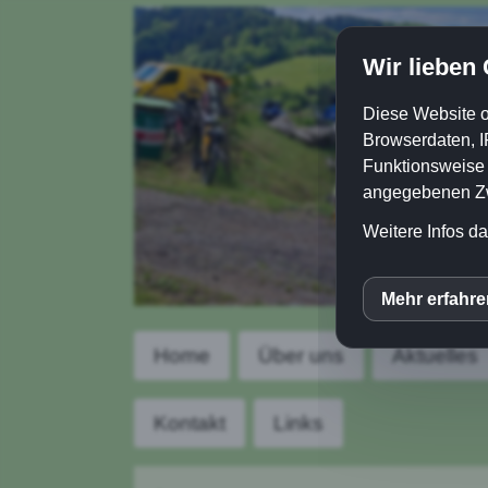
Wir lieben
Diese Website o
Browserdaten, I
Funktionsweise e
angegebenen Zwe
Weitere Infos da
Mehr erfahr
inCM
Home
Über uns
Aktuelles
Goog
Kontakt
Links