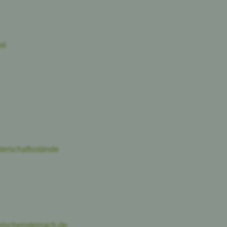
al
terschaftsstände
lschensteinach.de