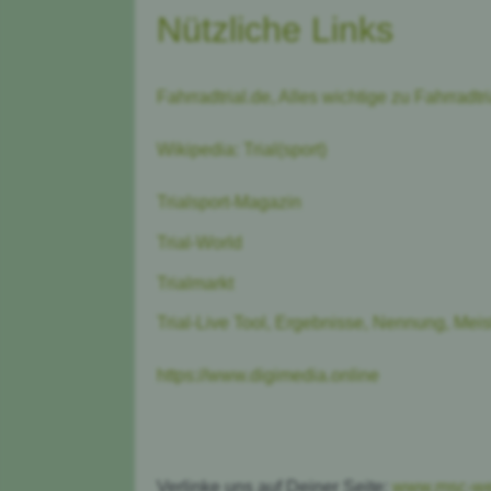
Nützliche Links
Fahrradtrial.de, Alles wichtige zu Fahrradtri
Wikipedia: Trial(sport)
Trialsport-Magazin
Trial-World
Trialmarkt
Trial-Live Tool, Ergebnisse, Nennung, Meis
https://www.digimedia.online
Verlinke uns auf Deiner Seite:
www.msc-we