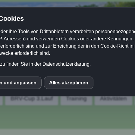
 Cookies
der ihre Tools von Drittanbietern verarbeiten personenbezogene
P-Adressen) und verwenden Cookies oder andere Kennungen, di
rforderlich sind und zur Erreichung der in den Cookie-Richtlin
cke erforderlich sind.
zu finden Sie in der Datenschutzerklärung.
en und anpassen
Alles akzeptieren
S
BRV-Cup 3.Lauf
Training
Aktivitäten
le Fonts