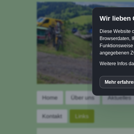
Wir lieben
Diese Website o
Browserdaten, I
Funktionsweise e
angegebenen Zwe
Weitere Infos da
Mehr erfahr
inCM
Home
Über uns
Aktuelles
Goog
Kontakt
Links